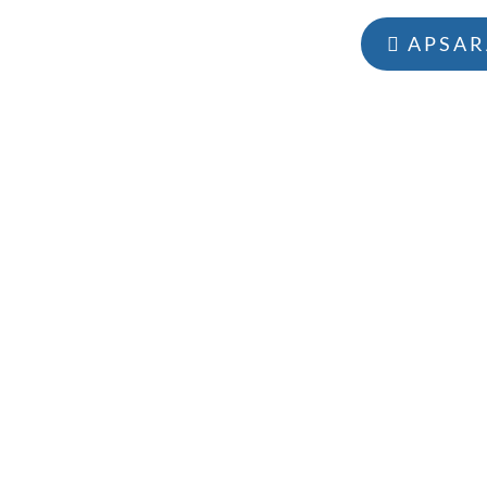
APSAR
W
YOU CAN FIND US 